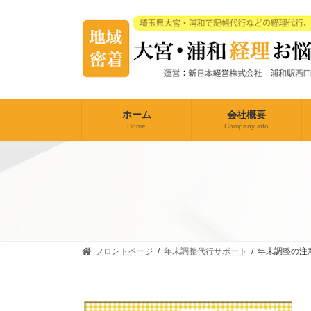
コ
ナ
ン
ビ
テ
ゲ
ン
ー
ツ
シ
へ
ョ
ス
ン
キ
に
ホーム
会社概要
ッ
移
Home
Company info
プ
動
フロントページ
年末調整代行サポート
年末調整の注