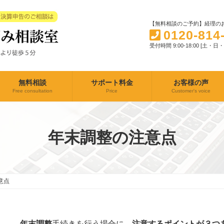
【無料相談のご予約】経理のお
0120-814
受付時間 9:00-18:00 [土・
無料相談
サポート料金
お客様の声
Free consultation
Price
Customer's voice
年末調整の注意点
意点
年末調整
手続きを行う場合に、
注意するポイントが３つ