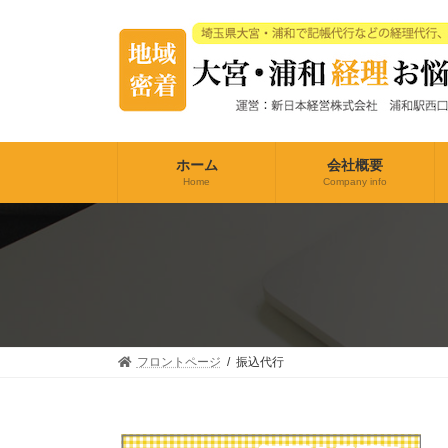
コ
ナ
ン
ビ
テ
ゲ
ン
ー
ツ
シ
へ
ョ
ス
ン
キ
に
ホーム
会社概要
ッ
移
Home
Company info
プ
動
フロントページ
振込代行